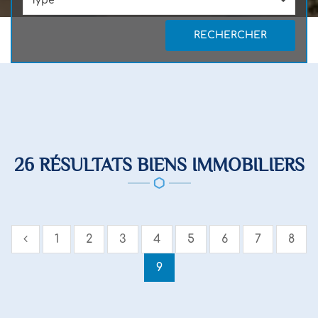
Type
RECHERCHER
26 RÉSULTATS BIENS IMMOBILIERS
1
2
3
4
5
6
7
8
9