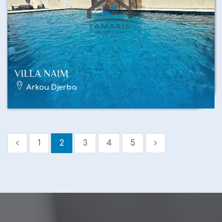
VILLA NAIM
Arkou Djerba
1
2
3
4
5